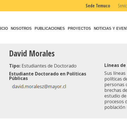
Sede Temuco
Servic
NICIO
NOSOTROS
PUBLICACIONES
PROYECTOS
NOTICIAS Y EVE
David Morales
Líneas de
Tipo:
Estudiantes de Doctorado
Sus líneas
Estudiante Doctorado en Políticas
Públicas
políticas d
personas c
brechas de 
estudio de
procesos d
población 