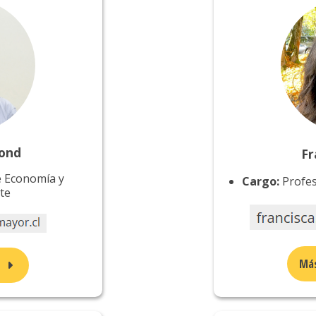
ond
Fr
e Economía y
Cargo:
Profes
nte
Más
n