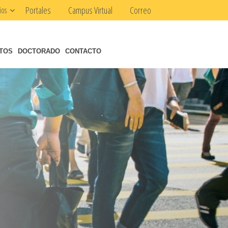
Portales
Campus Virtual
Correo
ios
NTOS
DOCTORADO
CONTACTO