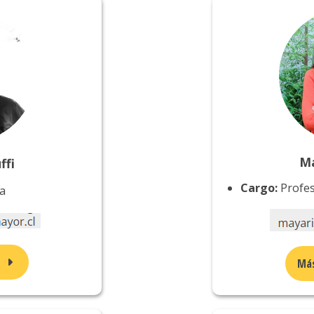
Ma
ffi
Cargo:
Profes
a
n
Más