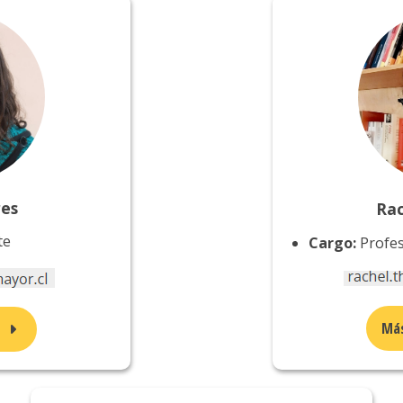
res
Ra
te
Cargo:
Profes
Más
n