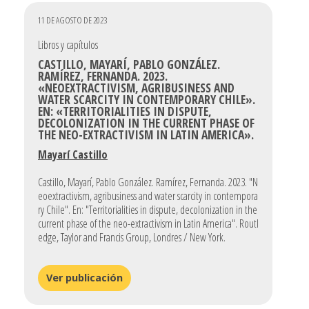
11 DE AGOSTO DE 2023
Libros y capítulos
CASTILLO, MAYARÍ, PABLO GONZÁLEZ.
RAMÍREZ, FERNANDA. 2023.
«NEOEXTRACTIVISM, AGRIBUSINESS AND
WATER SCARCITY IN CONTEMPORARY CHILE».
EN: «TERRITORIALITIES IN DISPUTE,
DECOLONIZATION IN THE CURRENT PHASE OF
THE NEO-EXTRACTIVISM IN LATIN AMERICA».
Mayarí Castillo
Castillo, Mayarí, Pablo González. Ramírez, Fernanda. 2023. "N
eoextractivism, agribusiness and water scarcity in contempora
ry Chile". En: "Territorialities in dispute, decolonization in the
current phase of the neo-extractivism in Latin America". Routl
edge, Taylor and Francis Group, Londres / New York.
Ver publicación