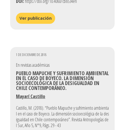
DOI:
https://doi.org/10.4060/cb6534en
Ver publicación
1 DE DICIEMBRE DE 2018
En revistas académicas
PUEBLO MAPUCHE Y SUFRIMIENTO AMBIENTAL
EN EL CASO DE BOYECO. LA DIMENSIÓN
SOCIOECOLÓGICA DE LA DESIGUALDAD EN
CHILE CONTEMPORÁNEO.
Mayarí Castillo
Castillo, M. (2018). “Pueblo Mapuche y sufrimiento ambienta
l en el caso de Boyeco. La dimensión socioecológica de la des
igualdad en Chile contemporáneo”. Revista Antropologías de
l Sur, Año 5, N°9, Págs. 29 - 43