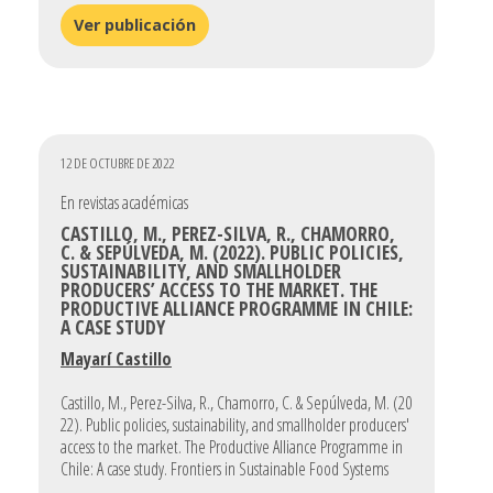
Ver publicación
12 DE OCTUBRE DE 2022
En revistas académicas
CASTILLO, M., PEREZ-SILVA, R., CHAMORRO,
C. & SEPÚLVEDA, M. (2022). PUBLIC POLICIES,
SUSTAINABILITY, AND SMALLHOLDER
PRODUCERS’ ACCESS TO THE MARKET. THE
PRODUCTIVE ALLIANCE PROGRAMME IN CHILE:
A CASE STUDY
Mayarí Castillo
Castillo, M., Perez-Silva, R., Chamorro, C. & Sepúlveda, M. (20
22). Public policies, sustainability, and smallholder producers'
access to the market. The Productive Alliance Programme in
Chile: A case study. Frontiers in Sustainable Food Systems