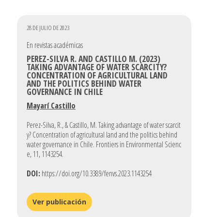
28 DE JULIO DE 2023
En revistas académicas
PEREZ-SILVA R. AND CASTILLO M. (2023)
TAKING ADVANTAGE OF WATER SCARCITY?
CONCENTRATION OF AGRICULTURAL LAND
AND THE POLITICS BEHIND WATER
GOVERNANCE IN CHILE
Mayarí Castillo
Perez-Silva, R., & Castillo, M. Taking advantage of water scarcit
y? Concentration of agricultural land and the politics behind
water governance in Chile. Frontiers in Environmental Scienc
e, 11, 1143254.
DOI:
https://doi.org/10.3389/fenvs.2023.1143254
Ver publicación