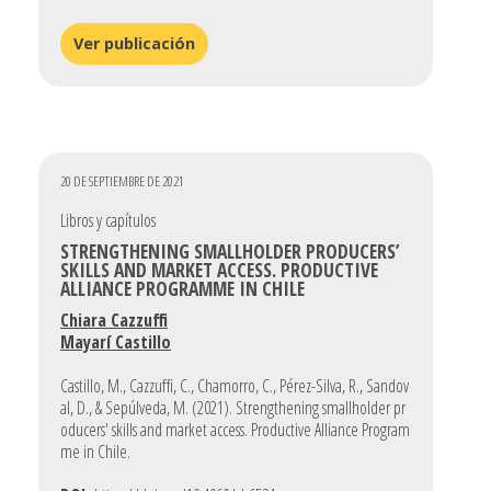
Ver publicación
20 DE SEPTIEMBRE DE 2021
Libros y capítulos
STRENGTHENING SMALLHOLDER PRODUCERS’
SKILLS AND MARKET ACCESS. PRODUCTIVE
ALLIANCE PROGRAMME IN CHILE
Chiara Cazzuffi
Mayarí Castillo
Castillo, M., Cazzuffi, C., Chamorro, C., Pérez-Silva, R., Sandov
al, D., & Sepúlveda, M. (2021). Strengthening smallholder pr
oducers' skills and market access. Productive Alliance Program
me in Chile.