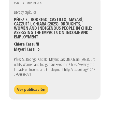
15 DE DICIEMBRE DE 2023
Libros y capítulos
PÉREZ S., RODRIGO; CASTILLO, MAYARÍ;
CAZZUFFI, CHIARA (2023). DROUGHTS,
WOMEN AND INDIGENOUS PEOPLE IN CHILE:
ASSESSING THE IMPACTS ON INCOME AND
EMPLOYMENT
Chiara Cazzuffi
Mayarí Castillo
Pérez S., Rodrigo; Castillo, Mayarí; Cazzuffi, Chiara (2023). Dro
ughts, Women and Indigenous People in Chile: Assessing the
Impacts on Income and Employment http://dx.doi.org/10.18
235/0005273
Ver publicación