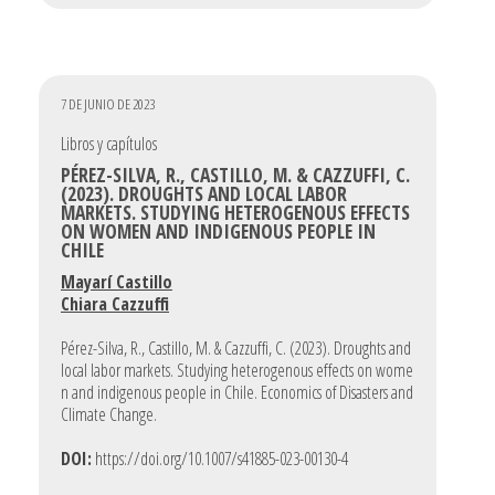
7 DE JUNIO DE 2023
Libros y capítulos
PÉREZ-SILVA, R., CASTILLO, M. & CAZZUFFI, C.
(2023). DROUGHTS AND LOCAL LABOR
MARKETS. STUDYING HETEROGENOUS EFFECTS
ON WOMEN AND INDIGENOUS PEOPLE IN
CHILE
Mayarí Castillo
Chiara Cazzuffi
Pérez-Silva, R., Castillo, M. & Cazzuffi, C. (2023). Droughts and
local labor markets. Studying heterogenous effects on wome
n and indigenous people in Chile. Economics of Disasters and
Climate Change.
DOI:
https://doi.org/10.1007/s41885-023-00130-4