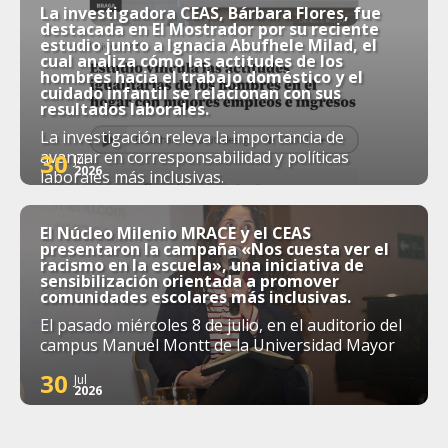
La investigadora CEAS, Bárbara Flores, fue
destacada en El Mostrador por su reciente
estudio junto a Ignacia Abufhele Milad, el
cual analiza cómo las actitudes de los
hombres hacia el trabajo doméstico y el
cuidado infantil se relacionan con sus
resultados laborales.
La investigación releva la importancia de
avanzar en corresponsabilidad y políticas
30
Jul
2026
laborales más inclusivas.
El Núcleo Milenio MRACE y el CEAS
presentaron la campaña «Nos cuesta ver el
racismo en la escuela», una iniciativa de
sensibilización orientada a promover
comunidades escolares más inclusivas.
El pasado miércoles 8 de julio, en el auditorio del
campus Manuel Montt de la Universidad Mayor
30
Jul
2026