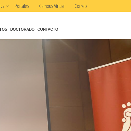
Portales
Campus Virtual
Correo
ios
NTOS
DOCTORADO
CONTACTO