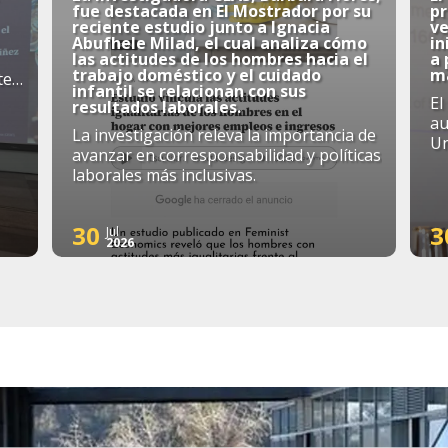
fue destacada en El Mostrador por su
p
reciente estudio junto a Ignacia
ve
Abufhele Milad, el cual analiza cómo
in
las actitudes de los hombres hacia el
a
trabajo doméstico y el cuidado
má
te
infantil se relacionan con sus
El
resultados laborales.
au
La investigación releva la importancia de
Un
avanzar en corresponsabilidad y políticas
laborales más inclusivas.
30
3
Jul
2026