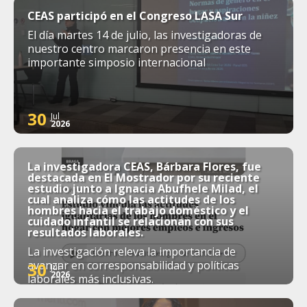
CEAS participó en el Congreso LASA Sur
El día martes 14 de julio, las investigadoras de
nuestro centro marcaron presencia en este
importante simposio internacional
30
Jul
2026
La investigadora CEAS, Bárbara Flores, fue
destacada en El Mostrador por su reciente
estudio junto a Ignacia Abufhele Milad, el
cual analiza cómo las actitudes de los
hombres hacia el trabajo doméstico y el
cuidado infantil se relacionan con sus
resultados laborales.
La investigación releva la importancia de
avanzar en corresponsabilidad y políticas
30
Jul
2026
laborales más inclusivas.