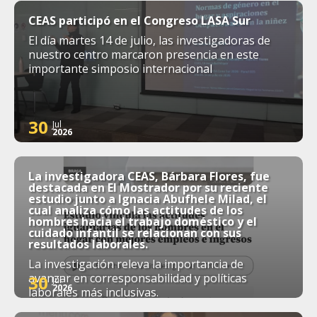
CEAS participó en el Congreso LASA Sur
El día martes 14 de julio, las investigadoras de
nuestro centro marcaron presencia en este
importante simposio internacional
30
Jul
2026
La investigadora CEAS, Bárbara Flores, fue
destacada en El Mostrador por su reciente
estudio junto a Ignacia Abufhele Milad, el
cual analiza cómo las actitudes de los
hombres hacia el trabajo doméstico y el
cuidado infantil se relacionan con sus
resultados laborales.
La investigación releva la importancia de
avanzar en corresponsabilidad y políticas
30
Jul
2026
laborales más inclusivas.