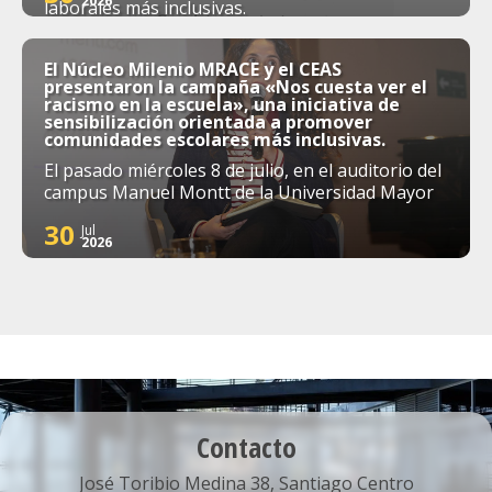
2026
laborales más inclusivas.
El Núcleo Milenio MRACE y el CEAS
presentaron la campaña «Nos cuesta ver el
racismo en la escuela», una iniciativa de
sensibilización orientada a promover
comunidades escolares más inclusivas.
El pasado miércoles 8 de julio, en el auditorio del
campus Manuel Montt de la Universidad Mayor
30
Jul
2026
Contacto
José Toribio Medina 38, Santiago Centro