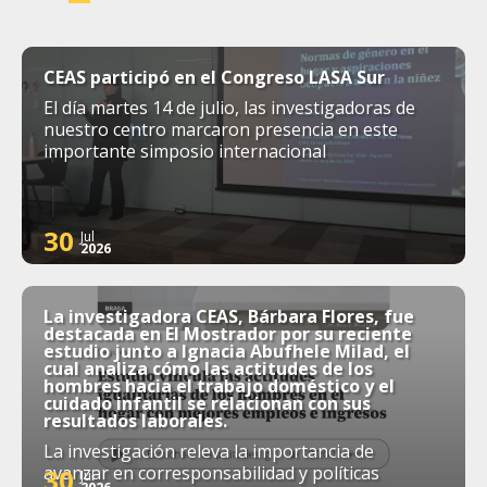
CEAS participó en el Congreso LASA Sur
El día martes 14 de julio, las investigadoras de
nuestro centro marcaron presencia en este
importante simposio internacional
30
Jul
2026
La investigadora CEAS, Bárbara Flores, fue
destacada en El Mostrador por su reciente
estudio junto a Ignacia Abufhele Milad, el
cual analiza cómo las actitudes de los
hombres hacia el trabajo doméstico y el
cuidado infantil se relacionan con sus
resultados laborales.
La investigación releva la importancia de
avanzar en corresponsabilidad y políticas
30
Jul