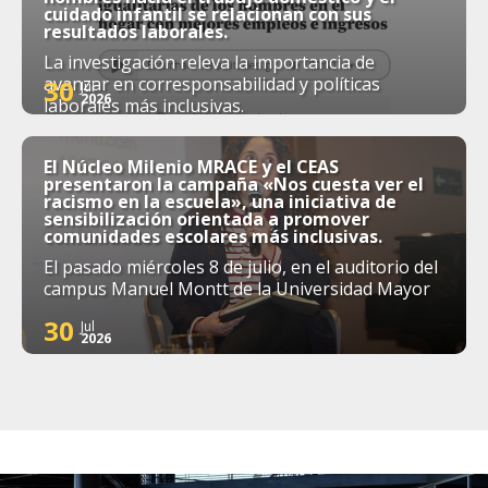
cuidado infantil se relacionan con sus
resultados laborales.
La investigación releva la importancia de
avanzar en corresponsabilidad y políticas
30
Jul
2026
laborales más inclusivas.
El Núcleo Milenio MRACE y el CEAS
presentaron la campaña «Nos cuesta ver el
racismo en la escuela», una iniciativa de
sensibilización orientada a promover
comunidades escolares más inclusivas.
El pasado miércoles 8 de julio, en el auditorio del
campus Manuel Montt de la Universidad Mayor
30
Jul
2026