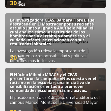
30
Jul
2026
La investigadora CEAS, Bárbara Flores, fue
destacada en El Mostrador por su reciente
estudio junto a Ignacia Abufhele Milad, el
cual analiza cómo las actitudes de los
hombres hacia el trabajo doméstico y el
cuidado infantil se relacionan con sus
resultados laborales.
La investigación releva la importancia de
avanzar en corresponsabilidad y políticas
30
Jul
2026
laborales más inclusivas.
El Núcleo Milenio MRACE y el CEAS
presentaron la campaña «Nos cuesta ver el
racismo en la escuela», una iniciativa de
sensibilización orientada a promover
comunidades escolares más inclusivas.
El pasado miércoles 8 de julio, en el auditorio del
campus Manuel Montt de la Universidad Mayor
Jul