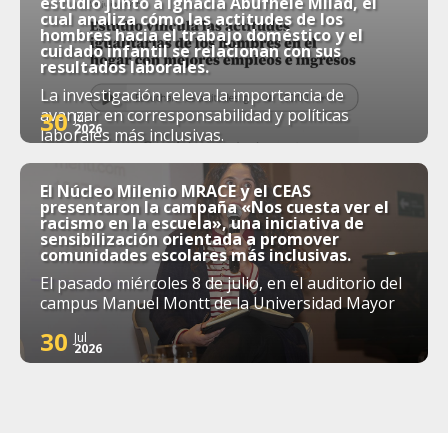
estudio junto a Ignacia Abufhele Milad, el
cual analiza cómo las actitudes de los
hombres hacia el trabajo doméstico y el
cuidado infantil se relacionan con sus
resultados laborales.
La investigación releva la importancia de
avanzar en corresponsabilidad y políticas
30
Jul
2026
laborales más inclusivas.
El Núcleo Milenio MRACE y el CEAS
presentaron la campaña «Nos cuesta ver el
racismo en la escuela», una iniciativa de
sensibilización orientada a promover
comunidades escolares más inclusivas.
El pasado miércoles 8 de julio, en el auditorio del
campus Manuel Montt de la Universidad Mayor
30
Jul
2026