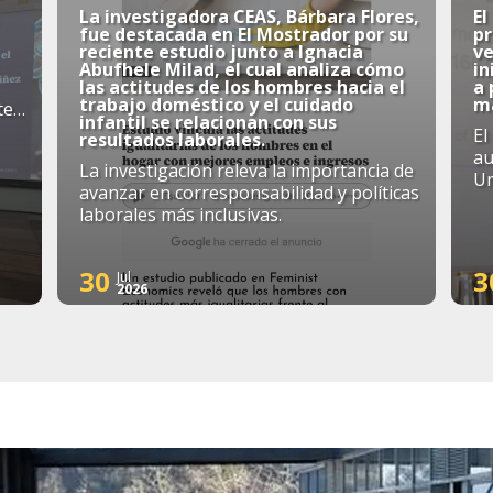
La investigadora CEAS, Bárbara Flores,
El
fue destacada en El Mostrador por su
p
reciente estudio junto a Ignacia
ve
Abufhele Milad, el cual analiza cómo
in
las actitudes de los hombres hacia el
a
trabajo doméstico y el cuidado
má
te
infantil se relacionan con sus
El
resultados laborales.
au
La investigación releva la importancia de
Un
avanzar en corresponsabilidad y políticas
laborales más inclusivas.
30
3
Jul
2026