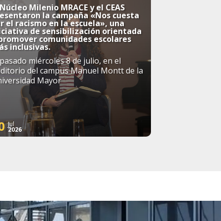
 Núcleo Milenio MRACE y el CEAS
resentaron la campaña «Nos cuesta
r el racismo en la escuela», una
iciativa de sensibilización orientada
 promover comunidades escolares
s inclusivas.
 pasado miércoles 8 de julio, en el
ditorio del campus Manuel Montt de la
iversidad Mayor
0
Jul
2026