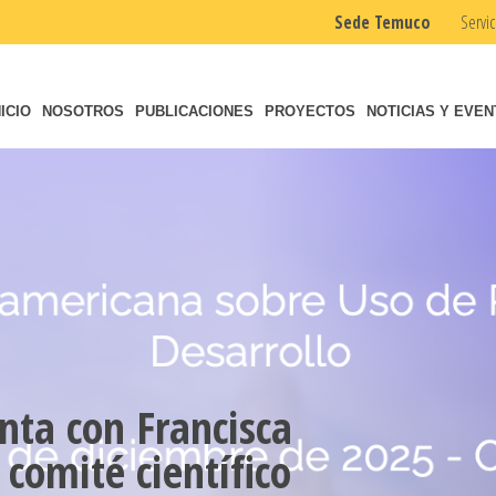
Sede Temuco
Servic
NICIO
NOSOTROS
PUBLICACIONES
PROYECTOS
NOTICIAS Y EVE
nta con Francisca
 comité científico