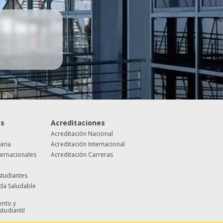
es
Acreditaciones
Acreditación Nacional
taria
Acreditación Internacional
ternacionales
Acreditación Carreras
studiantes
ida Saludable
nto y
studiantil