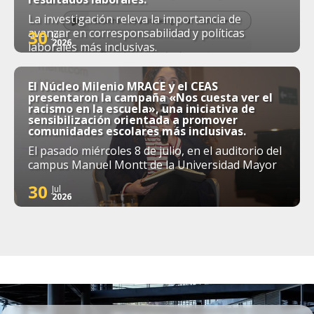
La investigación releva la importancia de
avanzar en corresponsabilidad y políticas
30
Jul
2026
laborales más inclusivas.
El Núcleo Milenio MRACE y el CEAS
presentaron la campaña «Nos cuesta ver el
racismo en la escuela», una iniciativa de
sensibilización orientada a promover
comunidades escolares más inclusivas.
El pasado miércoles 8 de julio, en el auditorio del
campus Manuel Montt de la Universidad Mayor
30
Jul
2026