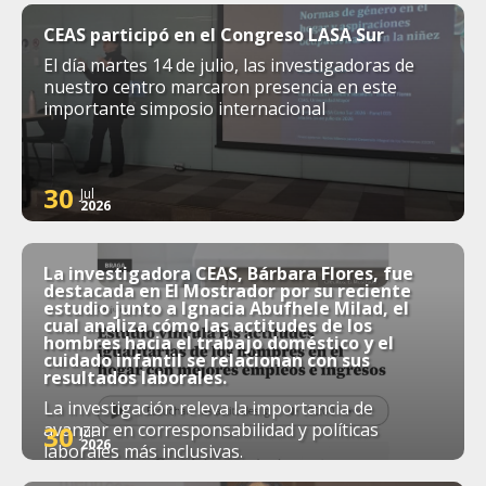
CEAS participó en el Congreso LASA Sur
El día martes 14 de julio, las investigadoras de
nuestro centro marcaron presencia en este
importante simposio internacional
30
Jul
2026
La investigadora CEAS, Bárbara Flores, fue
destacada en El Mostrador por su reciente
estudio junto a Ignacia Abufhele Milad, el
cual analiza cómo las actitudes de los
hombres hacia el trabajo doméstico y el
cuidado infantil se relacionan con sus
resultados laborales.
La investigación releva la importancia de
avanzar en corresponsabilidad y políticas
30
Jul
2026
laborales más inclusivas.