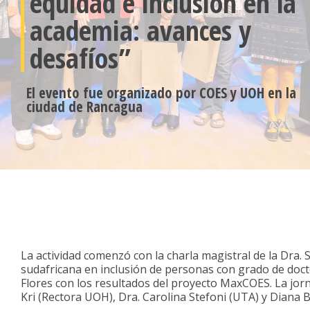
equidad e inclusión en la
academia: avances y
desafíos”
El evento fue organizado por COES y UOH en la
ciudad de Rancagua
El día 9 de abril se realizó el seminario “Políticas de eq
por objetivo presentar los primeros hallazgos del proy
en la implementación de equidad de género”, cuya inves
que también participan como coinvestigadoras Francisca
La actividad comenzó con la charla magistral de la Dra. 
sudafricana en inclusión de personas con grado de doct
Flores con los resultados del proyecto MaxCOES. La jorn
Kri (Rectora UOH), Dra. Carolina Stefoni (UTA) y Diana 