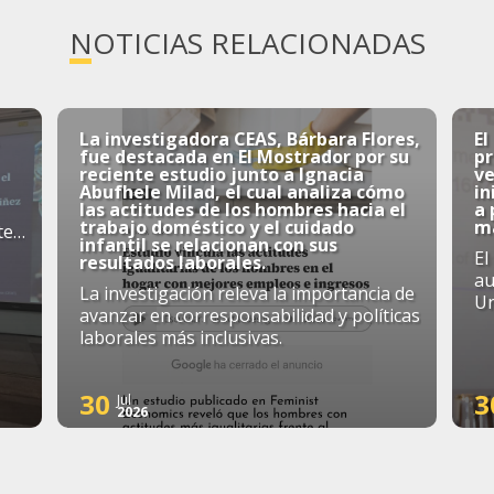
NOTICIAS RELACIONADAS
La investigadora CEAS, Bárbara Flores,
El
fue destacada en El Mostrador por su
p
reciente estudio junto a Ignacia
ve
Abufhele Milad, el cual analiza cómo
in
las actitudes de los hombres hacia el
a
trabajo doméstico y el cuidado
má
te
infantil se relacionan con sus
El
resultados laborales.
au
La investigación releva la importancia de
Un
avanzar en corresponsabilidad y políticas
laborales más inclusivas.
30
3
Jul
2026