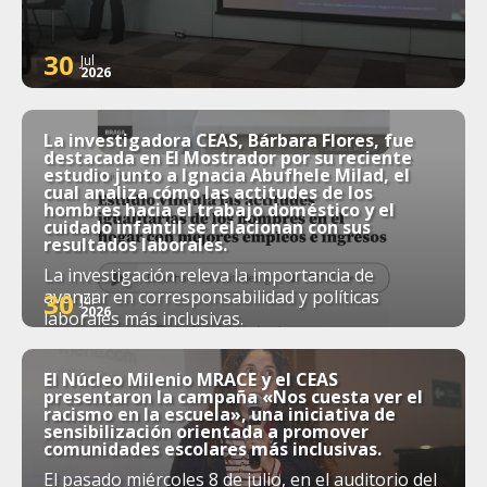
30
Jul
2026
La investigadora CEAS, Bárbara Flores, fue
destacada en El Mostrador por su reciente
estudio junto a Ignacia Abufhele Milad, el
cual analiza cómo las actitudes de los
hombres hacia el trabajo doméstico y el
cuidado infantil se relacionan con sus
resultados laborales.
La investigación releva la importancia de
avanzar en corresponsabilidad y políticas
30
Jul
2026
laborales más inclusivas.
El Núcleo Milenio MRACE y el CEAS
presentaron la campaña «Nos cuesta ver el
racismo en la escuela», una iniciativa de
sensibilización orientada a promover
comunidades escolares más inclusivas.
El pasado miércoles 8 de julio, en el auditorio del