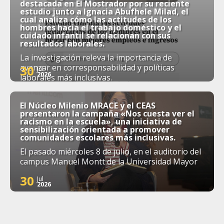
destacada en El Mostrador por su reciente
estudio junto a Ignacia Abufhele Milad, el
cual analiza cómo las actitudes de los
hombres hacia el trabajo doméstico y el
cuidado infantil se relacionan con sus
resultados laborales.
La investigación releva la importancia de
avanzar en corresponsabilidad y políticas
30
Jul
2026
laborales más inclusivas.
El Núcleo Milenio MRACE y el CEAS
presentaron la campaña «Nos cuesta ver el
racismo en la escuela», una iniciativa de
sensibilización orientada a promover
comunidades escolares más inclusivas.
El pasado miércoles 8 de julio, en el auditorio del
campus Manuel Montt de la Universidad Mayor
30
Jul
2026