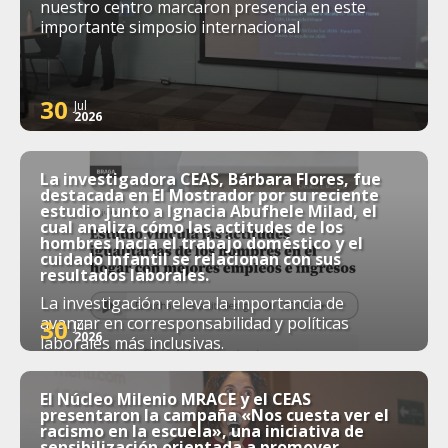
nuestro centro marcaron presencia en este
importante simposio internacional
30
Jul
2026
La investigadora CEAS, Bárbara Flores, fue
destacada en El Mostrador por su reciente
estudio junto a Ignacia Abufhele Milad, el
cual analiza cómo las actitudes de los
hombres hacia el trabajo doméstico y el
cuidado infantil se relacionan con sus
resultados laborales.
La investigación releva la importancia de
avanzar en corresponsabilidad y políticas
30
Jul
2026
laborales más inclusivas.
El Núcleo Milenio MRACE y el CEAS
presentaron la campaña «Nos cuesta ver el
racismo en la escuela», una iniciativa de
sensibilización orientada a promover