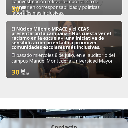
La investigación releva la importancia de
avanzar en corresponsabilidad y políticas
30
Jul
2026
laborales más inclusivas.
El Núcleo Milenio MRACE y el CEAS
presentaron la campaña «Nos cuesta ver el
racismo en la escuela», una iniciativa de
sensibilización orientada a promover
comunidades escolares más inclusivas.
El pasado miércoles 8 de julio, en el auditorio del
campus Manuel Montt de la Universidad Mayor
30
Jul
2026
Contacto