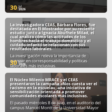
30
Jul
2026
La investigadora CEAS, Bárbara Flores, fue
destacada en El Mostrador por su reciente
estudio junto a Ignacia Abufhele Milad, el
cual analiza cómo las actitudes de los
hombres hacia el trabajo doméstico y el
cuidado infantil se relacionan con sus
resultados laborales.
La investigación releva la importancia de
avanzar en corresponsabilidad y políticas
30
Jul
2026
laborales más inclusivas.
El Núcleo Milenio MRACE y el CEAS
presentaron la campaña «Nos cuesta ver el
racismo en la escuela», una iniciativa de
sensibilización orientada a promover
comunidades escolares más inclusivas.
El pasado miércoles 8 de julio, en el auditorio del
campus Manuel Montt de la Universidad Mayor