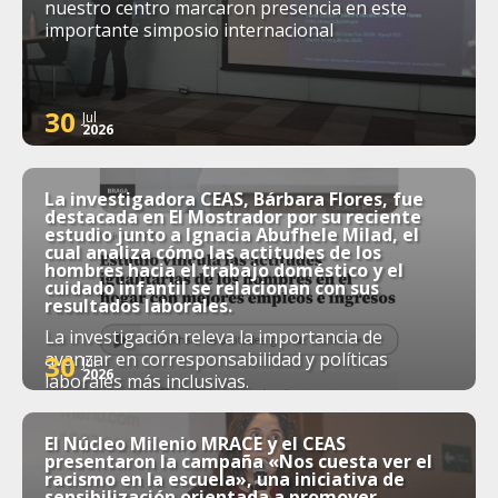
nuestro centro marcaron presencia en este
importante simposio internacional
30
Jul
2026
La investigadora CEAS, Bárbara Flores, fue
destacada en El Mostrador por su reciente
estudio junto a Ignacia Abufhele Milad, el
cual analiza cómo las actitudes de los
hombres hacia el trabajo doméstico y el
cuidado infantil se relacionan con sus
resultados laborales.
La investigación releva la importancia de
avanzar en corresponsabilidad y políticas
30
Jul
2026
laborales más inclusivas.
El Núcleo Milenio MRACE y el CEAS
presentaron la campaña «Nos cuesta ver el
racismo en la escuela», una iniciativa de
sensibilización orientada a promover