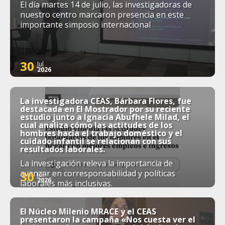
El día martes 14 de julio, las investigadoras de
nuestro centro marcaron presencia en este
importante simposio internacional
30
Jul
2026
La investigadora CEAS, Bárbara Flores, fue
destacada en El Mostrador por su reciente
estudio junto a Ignacia Abufhele Milad, el
cual analiza cómo las actitudes de los
hombres hacia el trabajo doméstico y el
cuidado infantil se relacionan con sus
resultados laborales.
La investigación releva la importancia de
avanzar en corresponsabilidad y políticas
30
Jul
2026
laborales más inclusivas.
El Núcleo Milenio MRACE y el CEAS
presentaron la campaña «Nos cuesta ver el