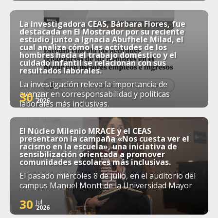
La investigadora CEAS, Bárbara Flores, fue
destacada en El Mostrador por su reciente
estudio junto a Ignacia Abufhele Milad, el
cual analiza cómo las actitudes de los
hombres hacia el trabajo doméstico y el
cuidado infantil se relacionan con sus
resultados laborales.
La investigación releva la importancia de
avanzar en corresponsabilidad y políticas
30
Jul
2026
laborales más inclusivas.
El Núcleo Milenio MRACE y el CEAS
presentaron la campaña «Nos cuesta ver el
racismo en la escuela», una iniciativa de
sensibilización orientada a promover
comunidades escolares más inclusivas.
El pasado miércoles 8 de julio, en el auditorio del
campus Manuel Montt de la Universidad Mayor
30
Jul
2026