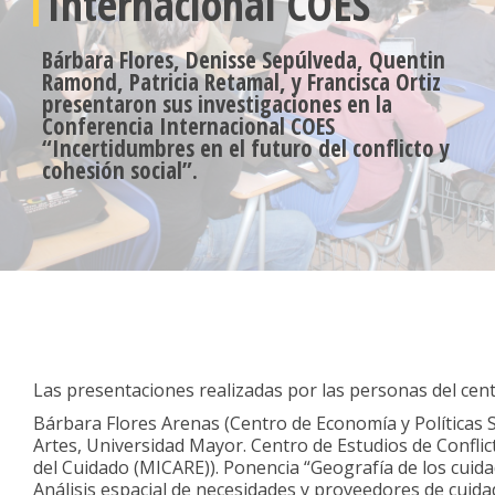
Internacional COES
Bárbara Flores, Denisse Sepúlveda, Quentin
Ramond, Patricia Retamal, y Francisca Ortiz
presentaron sus investigaciones en la
Conferencia Internacional COES
“Incertidumbres en el futuro del conflicto y
cohesión social”.
Durante los días jueves 7 y viernes 8 de noviembre, 202
el futuro del conflicto y cohesión social”. Este evento s
Mar, Chile.
Las presentaciones realizadas por las personas del cent
Bárbara Flores Arenas (Centro de Economía y Políticas So
Artes, Universidad Mayor. Centro de Estudios de Conflict
del Cuidado (MICARE)). Ponencia “Geografía de los cuid
Análisis espacial de necesidades y proveedores de cuida