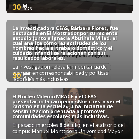
30
Jul
2026
La investigadora CEAS, Bárbara Flores, fue
destacada en El Mostrador por su reciente
estudio junto a Ignacia Abufhele Milad, el
cual analiza cómo las actitudes de los
hombres hacia el trabajo doméstico y el
cuidado infantil se relacionan con sus
resultados laborales.
La investigación releva la importancia de
avanzar en corresponsabilidad y políticas
30
Jul
2026
laborales más inclusivas.
El Núcleo Milenio MRACE y el CEAS
presentaron la campaña «Nos cuesta ver el
racismo en la escuela», una iniciativa de
sensibilización orientada a promover
comunidades escolares más inclusivas.
El pasado miércoles 8 de julio, en el auditorio del
campus Manuel Montt de la Universidad Mayor