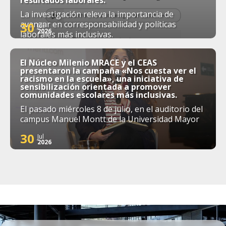
La investigación releva la importancia de
avanzar en corresponsabilidad y políticas
30
Jul
2026
laborales más inclusivas.
El Núcleo Milenio MRACE y el CEAS
presentaron la campaña «Nos cuesta ver el
racismo en la escuela», una iniciativa de
sensibilización orientada a promover
comunidades escolares más inclusivas.
El pasado miércoles 8 de julio, en el auditorio del
campus Manuel Montt de la Universidad Mayor
30
Jul
2026