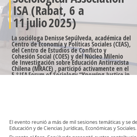
ISA (Rabat, 6 a
11 julio 2025)
La socióloga Denisse Sepúlveda, académica del
Centro de Economía y Políticas Sociales (CEAS),
del Centro de Estudios de Conflicto y
Cohesión Social (COES) y del Núcleo Milenio
de Investigación sobre Educación Antirracista
Chilena (MRACE) , participó activamente en el
5.º ISA Forum of Sociology “Knowing Justice in
the Anthropocene”, celebrado en la
Universidad Mohammed V de Rabat
La socióloga
Denisse Sepúlveda
, académica del Centro 
Conflicto y Cohesión Social (COES) y del Núcleo Milenio
participó activamente en el
5.º ISA Forum of Sociology
Universidad Mohammed V de Rabat.
El evento reunió a más de mil sesiones temáticas y se desa
Educación y de Ciencias Jurídicas, Económicas y Sociales