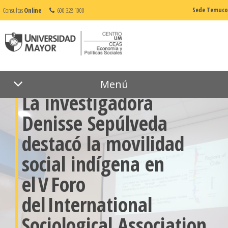
Consultas
Online
600 328 1000
Sede Temuco
06 de agosto de 2025
Normal
Menú
La investigadora
Denisse Sepúlveda
destacó la movilidad
social indígena en
el V Foro
del International
Sociological Association