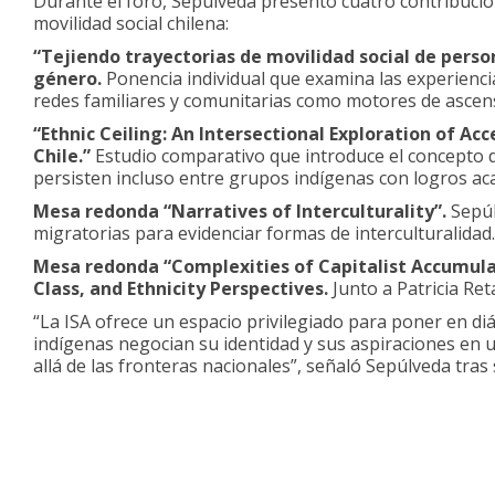
Durante el foro, Sepúlveda presentó cuatro contribucion
movilidad social chilena:
“Tejiendo trayectorias de movilidad social de perso
género.
Ponencia individual que examina las experienc
redes familiares y comunitarias como motores de ascen
“Ethnic Ceiling: An Intersectional Exploration of Ac
Chile.”
Estudio comparativo que introduce el concepto
persisten incluso entre grupos indígenas con logros ac
Mesa redonda “Narratives of Interculturality”.
Sepúl
migratorias para evidenciar formas de interculturalidad.
Mesa redonda “Complexities of Capitalist Accumulat
Class, and Ethnicity Perspectives.
Junto a Patricia Re
“La ISA ofrece un espacio privilegiado para poner en di
indígenas negocian su identidad y sus aspiraciones en u
allá de las fronteras nacionales”, señaló Sepúlveda tras 