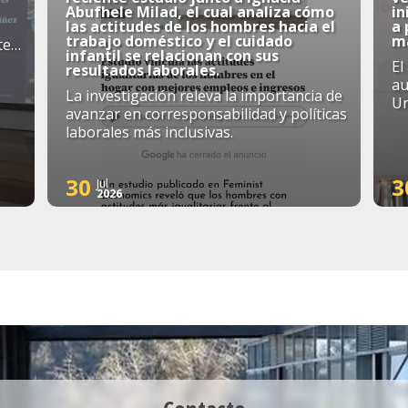
Abufhele Milad, el cual analiza cómo
in
las actitudes de los hombres hacia el
a
trabajo doméstico y el cuidado
má
te
infantil se relacionan con sus
El
resultados laborales.
au
La investigación releva la importancia de
Un
avanzar en corresponsabilidad y políticas
laborales más inclusivas.
30
3
Jul
2026