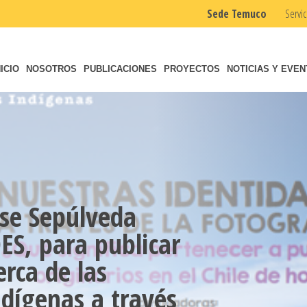
Sede Temuco
Servic
NICIO
NOSOTROS
PUBLICACIONES
PROYECTOS
NOTICIAS Y EVE
sse Sepúlveda
ES, para publicar
erca de las
ndígenas a través