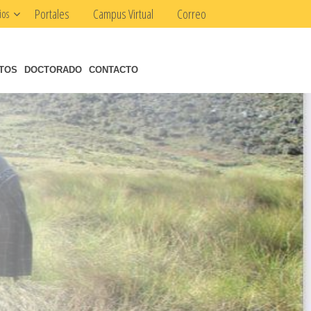
Portales
Campus Virtual
Correo
ios
NTOS
DOCTORADO
CONTACTO