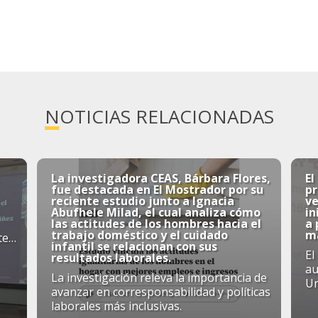
NOTICIAS RELACIONADAS
La investigadora CEAS, Bárbara Flores,
El
fue destacada en El Mostrador por su
p
reciente estudio junto a Ignacia
ve
Abufhele Milad, el cual analiza cómo
in
las actitudes de los hombres hacia el
a
trabajo doméstico y el cuidado
má
te
infantil se relacionan con sus
El
resultados laborales.
au
La investigación releva la importancia de
Un
avanzar en corresponsabilidad y políticas
laborales más inclusivas.