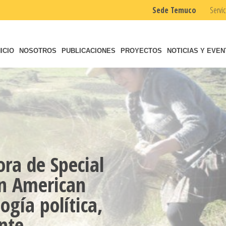
Sede Temuco
Servic
NICIO
NOSOTROS
PUBLICACIONES
PROYECTOS
NOTICIAS Y EVE
ora de Special
tin American
ogía política,
nte