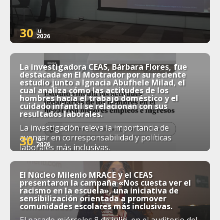
30
Jul
2026
La investigadora CEAS, Bárbara Flores, fue
destacada en El Mostrador por su reciente
estudio junto a Ignacia Abufhele Milad, el
cual analiza cómo las actitudes de los
hombres hacia el trabajo doméstico y el
cuidado infantil se relacionan con sus
resultados laborales.
La investigación releva la importancia de
avanzar en corresponsabilidad y políticas
30
Jul
2026
laborales más inclusivas.
El Núcleo Milenio MRACE y el CEAS
presentaron la campaña «Nos cuesta ver el
racismo en la escuela», una iniciativa de
sensibilización orientada a promover
comunidades escolares más inclusivas.
El pasado miércoles 8 de julio, en el auditorio del