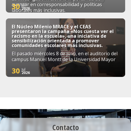
avanzar en corresponsabilidad y políticas
30
Jul
2026
laborales más inclusivas.
El Núcleo Milenio MRACE y el CEAS
presentaron la campaña «Nos cuesta ver el
racismo en la escuela», una iniciativa de
sensibilización orientada a promover
comunidades escolares más inclusivas.
El pasado miércoles 8 de julio, en el auditorio del
campus Manuel Montt de la Universidad Mayor
30
Jul
2026
Contacto