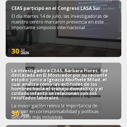
CEAS participó en el Congreso LASA Sur
El día martes 14 de julio, las investigadoras de
nuestro centro marcaron presencia en este
importante simposio internacional
30
Jul
2026
La investigadora CEAS, Bárbara Flores, fue
destacada en El Mostrador por su reciente
estudio junto a Ignacia Abufhele Milad, el
cual analiza cómo las actitudes de los
hombres hacia el trabajo doméstico y el
cuidado infantil se relacionan con sus
resultados laborales.
La investigación releva la importancia de
avanzar en corresponsabilidad y políticas
30
Jul
2026
laborales más inclusivas.