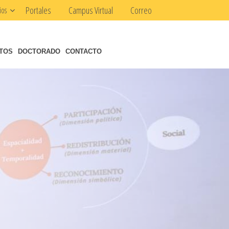
Portales
Campus Virtual
Correo
ios
NTOS
DOCTORADO
CONTACTO