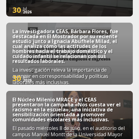
30
Jul
2026
La investigadora CEAS, Bárbara Flores, fue
destacada en El Mostrador por su reciente
estudio junto a Ignacia Abufhele Milad, el
cual analiza cómo las actitudes de los
hombres hacia el trabajo doméstico y el
cuidado infantil se relacionan con sus
resultados laborales.
La investigación releva la importancia de
avanzar en corresponsabilidad y políticas
30
Jul
2026
laborales más inclusivas.
El Núcleo Milenio MRACE y el CEAS
presentaron la campaña «Nos cuesta ver el
racismo en la escuela», una iniciativa de
sensibilización orientada a promover
comunidades escolares más inclusivas.
El pasado miércoles 8 de julio, en el auditorio del
campus Manuel Montt de la Universidad Mayor